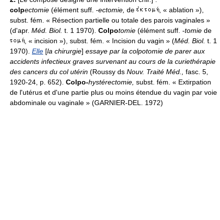
colp
ectomie
(élément suff.
-ectomie,
de
, « ablation »),
subst. fém. « Résection partielle ou totale des parois vaginales »
(d'apr.
Méd. Biol.
t. 1 1970).
Colpo
tomie
(élément suff.
-tomie
de
, « incision »), subst. fém. « Incision du vagin » (
Méd. Biol.
t. 1
1970).
Elle
[
la chirurgie
]
essaye par la colpotomie de parer aux
accidents infectieux graves survenant au cours de la curiethérapie
des cancers du col utérin
(Roussy ds
Nouv. Traité Méd.,
fasc. 5,
1920-24, p. 652).
Colpo-
hystérectomie
,
subst. fém. « Extirpation
de l'utérus et d'une partie plus ou moins étendue du vagin par voie
abdominale ou vaginale » (GARNIER-DEL. 1972)