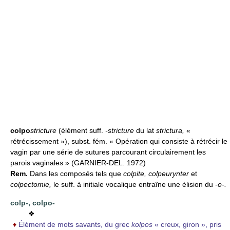
colpo
stricture
(élément suff.
-stricture
du lat
strictura,
«
rétrécissement »), subst. fém. « Opération qui consiste à rétrécir le
vagin par une série de sutures parcourant circulairement les
parois vaginales » (GARNIER-DEL. 1972)
Rem.
Dans les composés tels que
colpite, colpeurynter
et
colpectomie,
le suff. à initiale vocalique entraîne une élision du
-o-.
colp-,
colpo-
❖
♦
Élément de mots savants, du grec
kolpos
« creux, giron », pris