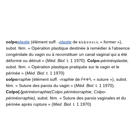
colpo
plastie
(élément suff.
-
plastie
de
, « former »),
subst. fém. « Opération plastique destinée à remédier à l'absence
congénitale du vagin ou à reconstituer un canal vaginal qui a été
déformé ou détruit » (
Méd. Biol.
t. 1 1970).
Colpo-
périnéoplastie
,
subst. fém. « Opération plastique pratiquée sur le vagin et le
périnée » (
Méd. Biol.
t. 1 1970)
colpo
rraphie
(élément suff.
-rraphie
de
, « suture »), subst.
fém. « Suture des parois du vagin » (
Méd. Biol.
t. 1 1970).
Colpo(-)
périnéorraphie
(Colpo périnéorraphie, Colpo-
périnéorraphie)
,
subst. fém. « Suture des parois vaginales et du
périnée après rupture » (
Méd. Biol.
t. 1 1970)