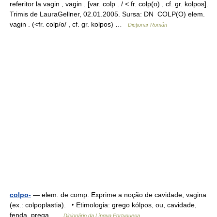
referitor la vagin , vagin . [var. colp . / < fr. colp(o) , cf. gr. kolpos].
Trimis de LauraGellner, 02.01.2005. Sursa: DN COLP(O) elem.
vagin . (<fr. colp/o/ , cf. gr. kolpos) …
Dicționar Român
colpo-
— elem. de comp. Exprime a noção de cavidade, vagina
(ex.: colpoplastia). ‣ Etimologia: grego kólpos, ou, cavidade,
fenda, prega …
Dicionário da Língua Portuguesa