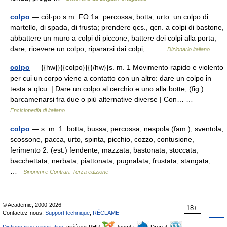
colpo
— cól·po s.m. FO 1a. percossa, botta; urto: un colpo di
martello, di spada, di frusta; prendere qcs., qcn. a colpi di bastone,
abbattere un muro a colpi di piccone, battere dei colpi alla porta;
dare, ricevere un colpo, ripararsi dai colpi;… …
Dizionario italiano
colpo
— {{hw}}{{colpo}}{{/hw}}s. m. 1 Movimento rapido e violento
per cui un corpo viene a contatto con un altro: dare un colpo in
testa a qlcu. | Dare un colpo al cerchio e uno alla botte, (fig.)
barcamenarsi fra due o più alternative diverse | Con… …
Enciclopedia di italiano
colpo
— s. m. 1. botta, bussa, percossa, nespola (fam.), sventola,
scossone, pacca, urto, spinta, picchio, cozzo, contusione,
ferimento 2. (est.) fendente, mazzata, bastonata, stoccata,
bacchettata, nerbata, piattonata, pugnalata, frustata, stangata,…
…
Sinonimi e Contrari. Terza edizione
© Academic, 2000-2026
18+
Contactez-nous:
Support technique
,
RÉCLAME