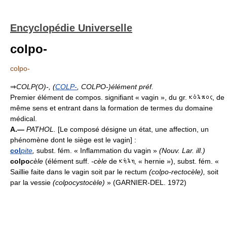
Encyclopédie Universelle
colpo-
colpo-
⇒
COLP(O)-,
(
COLP-
, COLPO-)
élément préf.
Premier élément de compos. signifiant « vagin », du gr.
, de
même sens et entrant dans la formation de termes du domaine
médical.
A.—
PATHOL.
[Le composé désigne un état, une affection, un
phénomène dont le siège est le vagin] :
col
pite
,
subst. fém. « Inflammation du vagin »
(
Nouv. Lar. ill.
)
colpo
cèle
(élément suff.
-cèle
de
, « hernie »), subst. fém. «
Saillie faite dans le vagin soit par le rectum
(colpo-rectocèle),
soit
par la vessie
(colpocystocèle)
» (GARNIER-DEL. 1972)