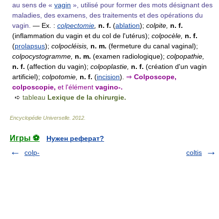
au sens de «
vagin
», utilisé pour former des mots désignant des
maladies, des examens, des traitements et des opérations du
vagin.
—
Ex. :
colpectomie
,
n. f.
(
ablation
);
colpite,
n. f.
(inflammation du vagin et du col de l'utérus);
colpocèle,
n. f.
(
prolapsus
);
colpocléisis,
n. m.
(fermeture du canal vaginal);
colpocystogramme,
n. m.
(examen radiologique);
colpopathie,
n. f.
(affection du vagin);
colpoplastie,
n. f.
(création d'un vagin
artificiel);
colpotomie,
n. f.
(
incision
).
⇒
Colposcope,
colposcopie,
et l'élément
vagino-.
➪
tableau
Lexique de la chirurgie.
Encyclopédie Universelle
.
2012
.
Игры ⚽
Нужен реферат?
colp-
coltis