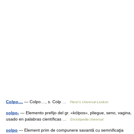
Colpo....
— Colpo...., s. Colp …
Pierer's Universal-Lexikon
colpo-
— Elemento prefijo del gr. «kólpos», pliegue, seno, vagina,
usado en palabras científicas …
Enciclopedia Universal
colpo
— Element prim de compunere savantă cu semnificaţia