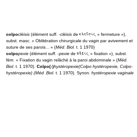
colpo
cléisis
(élément suff.
-cléisis
de
, « fermeture »),
subst. masc. « Oblitération chirurgicale du vagin par avivement et
suture de ses parois... » (
Méd. Biol.
t. 1 1970)
colpo
pexie
(élément suff.
-pexie
de
, « fixation »), subst.
fém. « Fixation du vagin relâché à la paroi abdominale » (
Méd.
Biol.
t. 1 1970).
Colpo(-)
hystéropexie
(Colpo hystéropexie, Colpo-
hystéropexie)
(Méd. Biol.
t. 1 1970). Synon.
hystéropexie vaginale