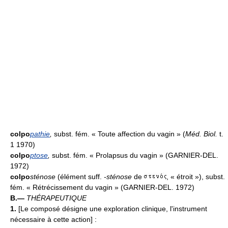
colpo
pathie
,
subst. fém. « Toute affection du vagin » (
Méd. Biol.
t.
1 1970)
colpo
ptose
,
subst. fém. « Prolapsus du vagin » (GARNIER-DEL.
1972)
colpo
sténose
(élément suff.
-sténose
de
, « étroit »), subst.
fém. « Rétrécissement du vagin » (GARNIER-DEL. 1972)
B.—
THÉRAPEUTIQUE
1.
[Le composé désigne une exploration clinique, l'instrument
nécessaire à cette action] :