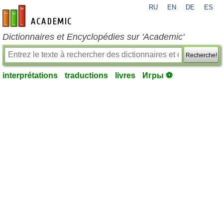
RU
EN
DE
ES
fr-academic.com
Dictionnaires et Encyclopédies sur 'Academic'
Recherche!
interprétations
traductions
livres
Игры ⚽