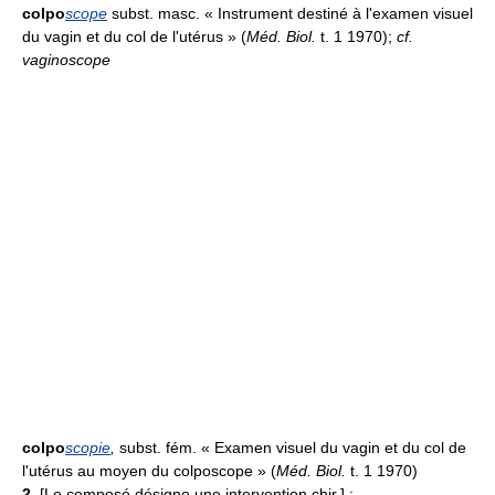
colpo
scope
subst. masc. « Instrument destiné à l'examen visuel
du vagin et du col de l'utérus » (
Méd. Biol.
t. 1 1970);
cf.
vaginoscope
colpo
scopie
,
subst. fém. « Examen visuel du vagin et du col de
l'utérus au moyen du colposcope » (
Méd. Biol.
t. 1 1970)
2.
[Le composé désigne une intervention chir.] :