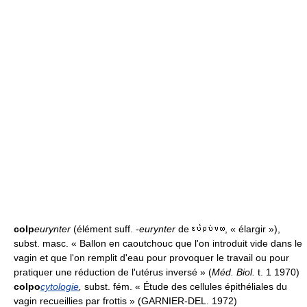
colp
eurynter
(élément suff.
-eurynter
de
, « élargir »),
subst. masc. « Ballon en caoutchouc que l'on introduit vide dans le
vagin et que l'on remplit d'eau pour provoquer le travail ou pour
pratiquer une réduction de l'utérus inversé » (
Méd. Biol.
t. 1 1970)
colpo
cytologie
,
subst. fém. « Étude des cellules épithéliales du
vagin recueillies par frottis » (GARNIER-DEL. 1972)