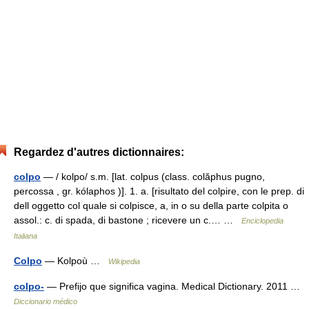
Regardez d'autres dictionnaires:
colpo
— / kolpo/ s.m. [lat. colpus (class. colăphus pugno,
percossa , gr. kólaphos )]. 1. a. [risultato del colpire, con le prep. di
dell oggetto col quale si colpisce, a, in o su della parte colpita o
assol.: c. di spada, di bastone ; ricevere un c.… …
Enciclopedia
Italiana
Colpo
— Kolpoù …
Wikipedia
colpo-
— Prefijo que significa vagina. Medical Dictionary. 2011 …
Diccionario médico